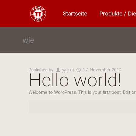
Startseite
Produkte / Die
wie
Published by
wie
at
17. November 2014
Hello world!
Welcome to WordPress. This is your first post. Edit or d